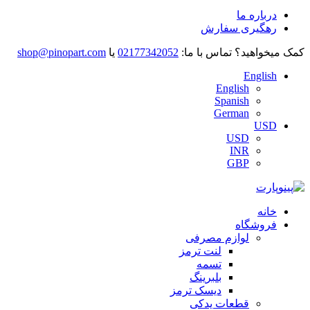
درباره ما
رهگیری سفارش
کمک میخواهید؟
تماس با ما:
02177342052
یا
shop@pinopart.com
English
English
Spanish
German
USD
USD
INR
GBP
خانه
فروشگاه
لوازم مصرفی
لنت ترمز
تسمه
بلبرینگ
دیسک ترمز
قطعات یدکی