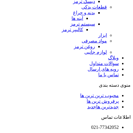
دیسک ترمز
قطعات یدکی
بدنه و چراغ
آینه ها
سیستم ترمز
کالیپر ترمز
ابزار
مواد مصرفی
روغن ترمز
لوازم جانبی
وبلاگ
سوالات متداول
رویه های ارسال
تماس با ما
منوی دسته بندی
محبوب ترین ترین ها
پرفروش ترین ها
جدیدترین ها
جدید
اطلاعات تماس
021-77342052