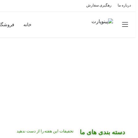
درباره ما
رهگیری سفارش
خانه
فروشگا
لنت ترمز
بدنه و چراغ
آینه ها
تسمه
سیستم ترمز
بلبرینگ
کالیپر ترمز
دیسک ترمز
تخفیفات این هفته را از دست ندهید
دسته بندی های ما