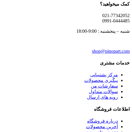
کمک میخواهید؟
021-77342052
0991-0444485
شنبه – پنجشنبه : 9:00-18:00
shop
@pinopart.com
خدمات مشتری
مرکز پشتیبانی
پیگیری محصولات
سفارشات من
سوالات متداول
رویه های ارسال
اطلاعات فروشگاه
درباره فروشگاه
آخرین محصولات