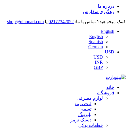
درباره ما
رهگیری سفارش
کمک میخواهید؟
تماس با ما:
02177342052
یا
shop@pinopart.com
English
English
Spanish
German
USD
USD
INR
GBP
خانه
فروشگاه
لوازم مصرفی
لنت ترمز
تسمه
بلبرینگ
دیسک ترمز
قطعات یدکی