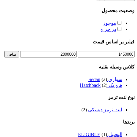
صفحه
محصول
وضعیت محصول
انتخاب
شوند
موجود
در حراج
فیلتر بر اساس قیمت
حداقل
حداكثر
صافی
قیمت
قيمت
کلاس وسیله نقلیه
سواری Sedan
(2)
هاچ بک Hatchback
(2)
نوع لنت ترمز
لنت ترمز دیسکی
(2)
برندها
الیجیبل ELIGIBLE
(1)