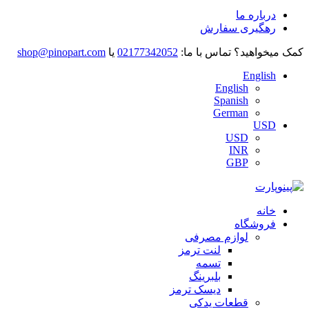
درباره ما
رهگیری سفارش
کمک میخواهید؟
تماس با ما:
02177342052
یا
shop@pinopart.com
English
English
Spanish
German
USD
USD
INR
GBP
خانه
فروشگاه
لوازم مصرفی
لنت ترمز
تسمه
بلبرینگ
دیسک ترمز
قطعات یدکی