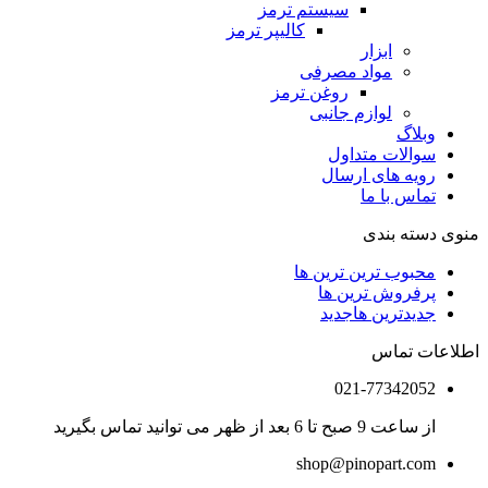
سیستم ترمز
کالیپر ترمز
ابزار
مواد مصرفی
روغن ترمز
لوازم جانبی
وبلاگ
سوالات متداول
رویه های ارسال
تماس با ما
منوی دسته بندی
محبوب ترین ترین ها
پرفروش ترین ها
جدیدترین ها
جدید
اطلاعات تماس
021-77342052
از ساعت 9 صبح تا 6 بعد از ظهر می توانید تماس بگیرید
shop@pinopart.com