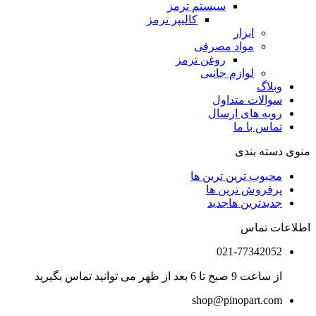
سیستم ترمز
کالیپر ترمز
ابزار
مواد مصرفی
روغن ترمز
لوازم جانبی
وبلاگ
سوالات متداول
رویه های ارسال
تماس با ما
منوی دسته بندی
محبوب ترین ترین ها
پرفروش ترین ها
جدیدترین ها
جدید
اطلاعات تماس
021-77342052
از ساعت 9 صبح تا 6 بعد از ظهر می توانید تماس بگیرید
shop@pinopart.com