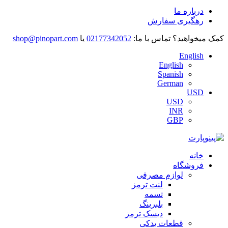
درباره ما
رهگیری سفارش
کمک میخواهید؟
تماس با ما:
02177342052
یا
shop@pinopart.com
English
English
Spanish
German
USD
USD
INR
GBP
خانه
فروشگاه
لوازم مصرفی
لنت ترمز
تسمه
بلبرینگ
دیسک ترمز
قطعات یدکی