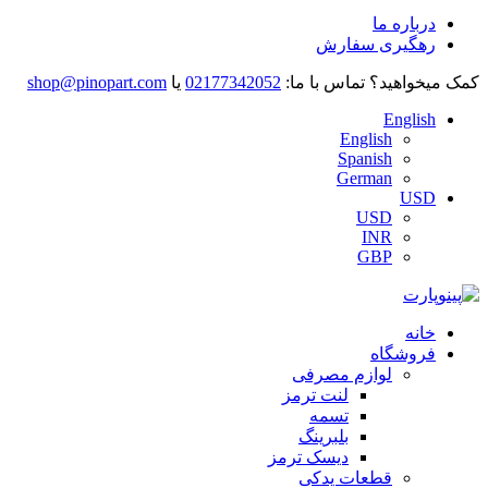
درباره ما
رهگیری سفارش
کمک میخواهید؟
تماس با ما:
02177342052
یا
shop@pinopart.com
English
English
Spanish
German
USD
USD
INR
GBP
خانه
فروشگاه
لوازم مصرفی
لنت ترمز
تسمه
بلبرینگ
دیسک ترمز
قطعات یدکی