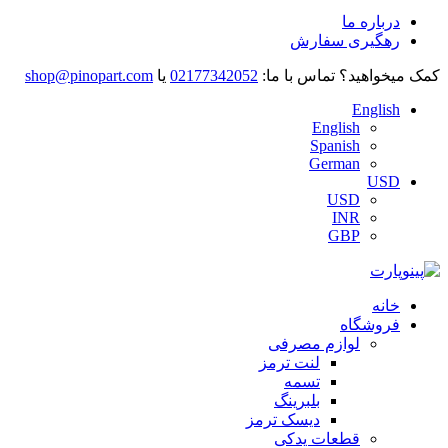
درباره ما
رهگیری سفارش
کمک میخواهید؟
تماس با ما:
02177342052
یا
shop@pinopart.com
English
English
Spanish
German
USD
USD
INR
GBP
خانه
فروشگاه
لوازم مصرفی
لنت ترمز
تسمه
بلبرینگ
دیسک ترمز
قطعات یدکی