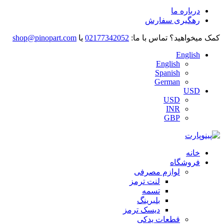
درباره ما
رهگیری سفارش
کمک میخواهید؟
تماس با ما:
02177342052
یا
shop@pinopart.com
English
English
Spanish
German
USD
USD
INR
GBP
خانه
فروشگاه
لوازم مصرفی
لنت ترمز
تسمه
بلبرینگ
دیسک ترمز
قطعات یدکی