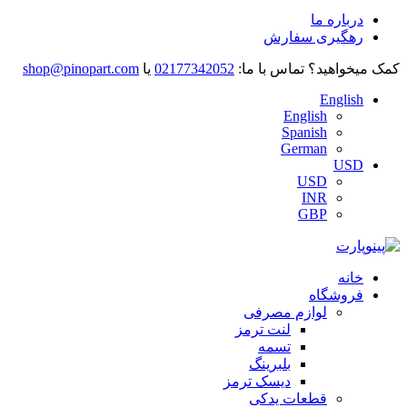
درباره ما
رهگیری سفارش
کمک میخواهید؟
تماس با ما:
02177342052
یا
shop@pinopart.com
English
English
Spanish
German
USD
USD
INR
GBP
خانه
فروشگاه
لوازم مصرفی
لنت ترمز
تسمه
بلبرینگ
دیسک ترمز
قطعات یدکی