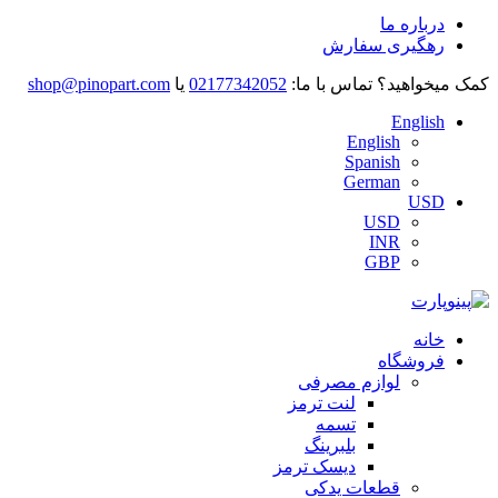
درباره ما
رهگیری سفارش
کمک میخواهید؟
تماس با ما:
02177342052
یا
shop@pinopart.com
English
English
Spanish
German
USD
USD
INR
GBP
خانه
فروشگاه
لوازم مصرفی
لنت ترمز
تسمه
بلبرینگ
دیسک ترمز
قطعات یدکی