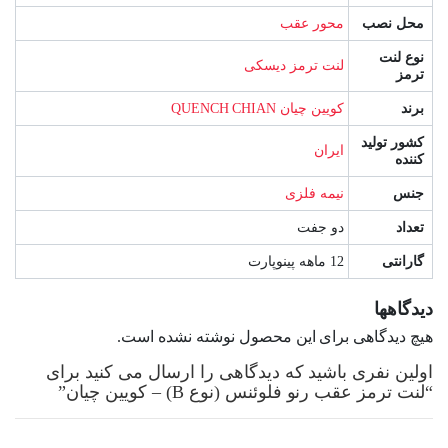
محل نصب
محور عقب
نوع لنت
لنت ترمز دیسکی
ترمز
برند
کویین چیان QUENCH CHIAN
کشور تولید
ایران
کننده
جنس
نیمه فلزی
تعداد
دو جفت
گارانتی
12 ماهه پینوپارت
دیدگاهها
هیچ دیدگاهی برای این محصول نوشته نشده است.
اولین نفری باشید که دیدگاهی را ارسال می کنید برای
“لنت ترمز عقب رنو فلوئنس (نوع B) – کویین چیان”