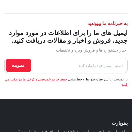
می
باشد.
گزینه
به خبرنامه ما بپیوندید
ها
ممکن
ایمیل های ما را برای اطلاعات در مورد موارد
است
جدید، فروش و اخبار و مقالات دریافت کنید.
در
اخبار جشنواره ها و فروش ویژه و تخفیفات
صفحه
محصول
عضویت
انتخاب
شوند
با عضویت، با شرایط و ضوابط و خط مشی
حفظ حریم خصوصی و کوکی ها موافقت می
کنید
پینوپارت
ما در کنار شما هستیم تا بهترین قطعات را برای خودرو شما تهیه کنیم.