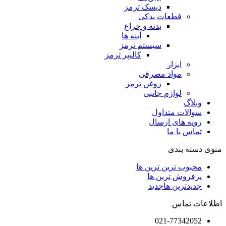
دیسک ترمز
قطعات یدکی
بدنه و چراغ
آینه ها
سیستم ترمز
کالیپر ترمز
ابزار
مواد مصرفی
روغن ترمز
لوازم جانبی
وبلاگ
سوالات متداول
رویه های ارسال
تماس با ما
منوی دسته بندی
محبوب ترین ترین ها
پرفروش ترین ها
جدیدترین ها
جدید
اطلاعات تماس
021-77342052