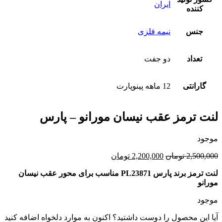
ایران
کننده
جنس
نیمه فلزی
تعداد
دو جفت
گارانتی
12 ماهه پینوپارت
لنت ترمز عقب نیسان مورانو – پارس
موجود
قیمت
قیمت
2,500,000
تومان
2,200,000
تومان
اصلی:
فعلی:
لنت ترمز برند پارس PL23871 مناسب برای محور عقب نیسان
2,500,000 تومان
2,200,000 تومان.
مورانو
بود.
موجود
آیا این محصول را دوست داشتید؟ اکنون به موارد دلخواه اضافه کنید