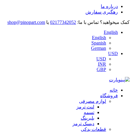
درباره ما
رهگیری سفارش
کمک میخواهید؟
تماس با ما:
02177342052
یا
shop@pinopart.com
English
English
Spanish
German
USD
USD
INR
GBP
خانه
فروشگاه
لوازم مصرفی
لنت ترمز
تسمه
بلبرینگ
دیسک ترمز
قطعات یدکی