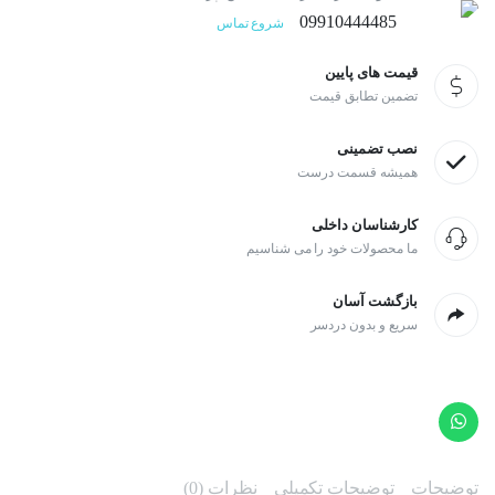
09910444485
شروع تماس
قیمت های پایین
تضمین تطابق قیمت
نصب تضمینی
همیشه قسمت درست
کارشناسان داخلی
ما محصولات خود را می شناسیم
بازگشت آسان
سریع و بدون دردسر
توضیحات
توضیحات تکمیلی
نظرات (0)