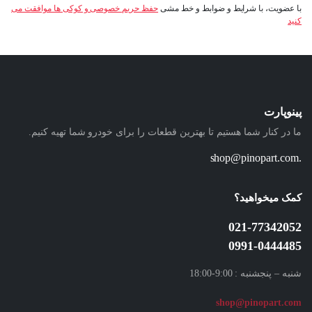
با عضویت، با شرایط و ضوابط و خط مشی
حفظ حریم خصوصی و کوکی ها موافقت می
کنید
پینوپارت
ما در کنار شما هستیم تا بهترین قطعات را برای خودرو شما تهیه کنیم.
.shop@pinopart.com
کمک میخواهید؟
021-77342052
0991-0444485
شنبه – پنجشنبه : 9:00-18:00
shop
@pinopart.com