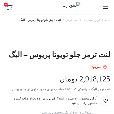
0
خانه
لوازم مصرفی
لنت ترمز
لنت ترمز جلو تویوتا پریوس – الیگ
لنت ترمز جلو تویوتا پریوس – الیگ
ناموجود
2,918,125
تومان
لنت ترمز الیگ سرامیکی کد TA15 مناسب برای محور جلوی تویوتا پریوس
آیا این محصول را دوست داشتید؟ اکنون به موارد دلخواه اضافه کنید و
محصول را دنبال کنید.
سوالی دارید؟ از یک متخصص بپرسید