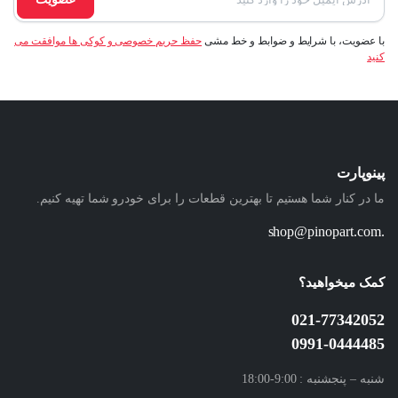
با عضویت، با شرایط و ضوابط و خط مشی
حفظ حریم خصوصی و کوکی ها موافقت می
کنید
پینوپارت
ما در کنار شما هستیم تا بهترین قطعات را برای خودرو شما تهیه کنیم.
.shop@pinopart.com
کمک میخواهید؟
021-77342052
0991-0444485
شنبه – پنجشنبه : 9:00-18:00