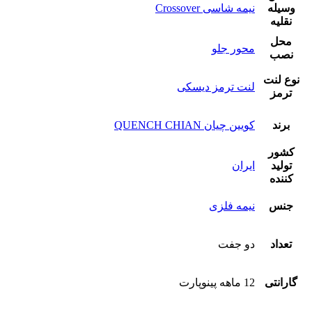
وسیله
نیمه شاسی Crossover
نقلیه
محل
محور جلو
نصب
نوع لنت
لنت ترمز دیسکی
ترمز
برند
کویین چیان QUENCH CHIAN
کشور
تولید
ایران
کننده
جنس
نیمه فلزی
تعداد
دو جفت
گارانتی
12 ماهه پینوپارت