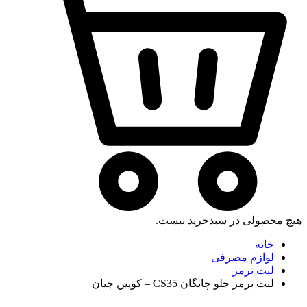
هیچ محصولی در سبدخرید نیست.
خانه
لوازم مصرفی
لنت ترمز
لنت ترمز جلو چانگان CS35 – کویین چیان