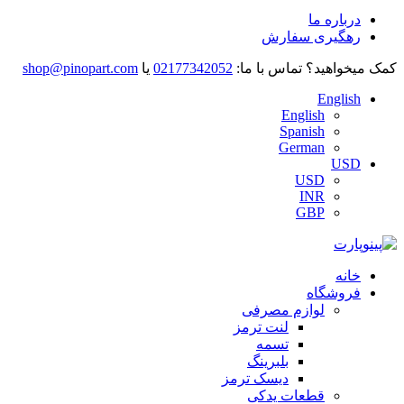
درباره ما
رهگیری سفارش
کمک میخواهید؟
تماس با ما:
02177342052
یا
shop@pinopart.com
English
English
Spanish
German
USD
USD
INR
GBP
خانه
فروشگاه
لوازم مصرفی
لنت ترمز
تسمه
بلبرینگ
دیسک ترمز
قطعات یدکی