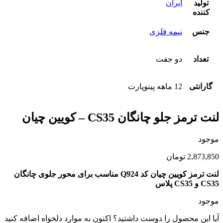
تولید
ایران
کننده
جنس
نیمه فلزی
تعداد
دو جفت
گارانتی
12 ماهه پینوپارت
لنت ترمز جلو چانگان CS35 – کویین چیان
موجود
2,873,850
تومان
لنت ترمز کویین چیان کد Q924 مناسب برای محور جلوی چانگان
CS35 و CS35 پلاس
موجود
آیا این محصول را دوست داشتید؟ اکنون به موارد دلخواه اضافه کنید