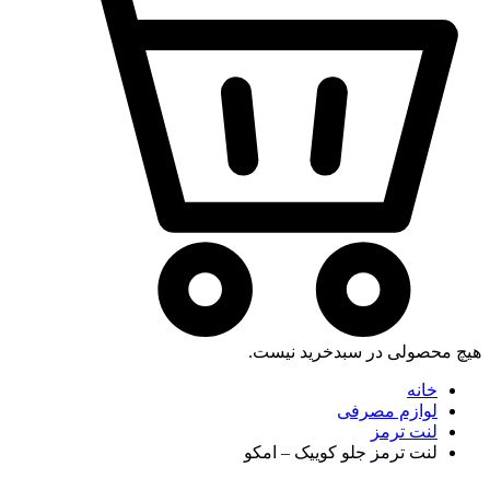
هیچ محصولی در سبدخرید نیست.
خانه
لوازم مصرفی
لنت ترمز
لنت ترمز جلو کوییک – امکو