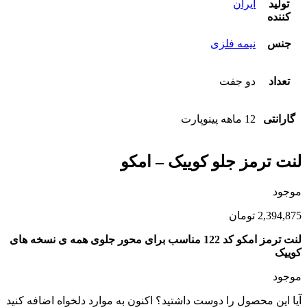
تولید
ایران
کننده
جنس
نیمه فلزی
تعداد
دو جفت
گارانتی
12 ماهه پینوپارت
لنت ترمز جلو کوییک – امکو
موجود
2,394,875
تومان
لنت ترمز امکو کد 122 مناسب برای محور جلوی همه ی نسخه های
کوییک
موجود
آیا این محصول را دوست داشتید؟ اکنون به موارد دلخواه اضافه کنید