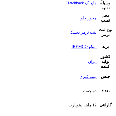
وسیله
هاچ بک Hatchback
نقلیه
محل
محور جلو
نصب
نوع لنت
لنت ترمز دیسکی
ترمز
برند
امکو IREMCO
کشور
تولید
ایران
کننده
جنس
نیمه فلزی
تعداد
دو جفت
گارانتی
12 ماهه پینوپارت