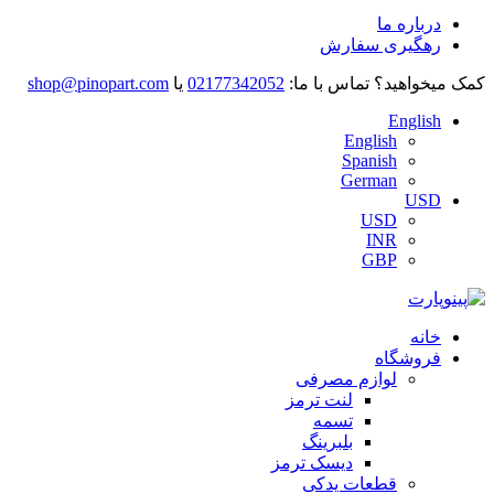
درباره ما
رهگیری سفارش
کمک میخواهید؟
تماس با ما:
02177342052
یا
shop@pinopart.com
English
English
Spanish
German
USD
USD
INR
GBP
خانه
فروشگاه
لوازم مصرفی
لنت ترمز
تسمه
بلبرینگ
دیسک ترمز
قطعات یدکی