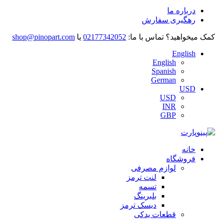
درباره ما
رهگیری سفارش
کمک میخواهید؟
تماس با ما:
02177342052
یا
shop@pinopart.com
English
English
Spanish
German
USD
USD
INR
GBP
خانه
فروشگاه
لوازم مصرفی
لنت ترمز
تسمه
بلبرینگ
دیسک ترمز
قطعات یدکی